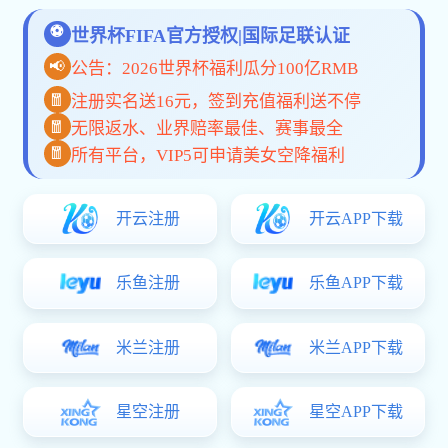
佩德罗好友感慨落选世界杯状态更佳令
人失望期待未来表现
2026-07-09 04:11
阅读 0 次