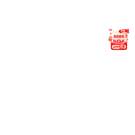
总之，对于整个国家队而言，每个成员都有各自独特价值，
即便某些个别球员因各种原因未能参赛，他们仍然是这个团
队不可或缺的一部分。因此，在面对即将到来的比赛时，全
队上下需齐心协力，共同朝着目标奋斗，以实现最理想成
绩。
总结：
通过上述分析，我们可以看到佩德罗由于近期状态优异而未
能入选世界杯引发了一系列情感波动。不仅他的好友对此表
示失望，同时也展现出大家对于他未来发展的期待与信心。
此外，对国家队整体实力来说，此举虽令人扼腕，却也彰显
出球队团结一致向前冲刺的重要性。
面对挑战和机遇并存的局面，希望每一位运动员都能够勇敢
走过低谷，以坚定信念去迎接属于他们的新篇章。期待下一