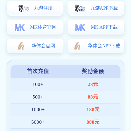
首页
体育头条
正文
在世界杯的舞台上，每个球员都希望能够展示自己的才华，
然而有些优秀的球员却遗憾地未能入选。在这其中，佩德罗
的好友表达了对他落选世界杯的感慨，认为佩德罗近期状态
更佳令人为之失望，同时也对他未来的表现充满期待。本文
将从四个方面深入探讨这一话题，包括佩德罗的个人状态分
析、好友对其落选的看法、未来发展的期望以及对国家队整
体实力的影响。这些因素共同构成了佩德罗未能入选世界杯
背后的复杂情感和期待。
1、佩德罗的个人状态分析
近年来，佩德罗的发展可谓一帆风顺，他在俱乐部中的表现
逐渐提升，无论是进攻能力还是防守意识都有显著提高。尤
其是在上赛季中，他不仅频繁助攻，还多次为球队打入关键
进球，展现了出色的竞技状态。这种优异表现让人们不禁想